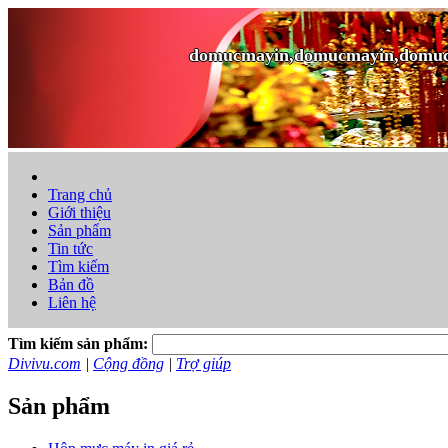
domucmayin,domucmayin,domu
Trang chủ
Giới thiệu
Sản phẩm
Tin tức
Tìm kiếm
Bản đồ
Liên hệ
Tìm kiếm sản phẩm:
Divivu.com
|
Cộng đồng
|
Trợ giúp
Sản phẩm