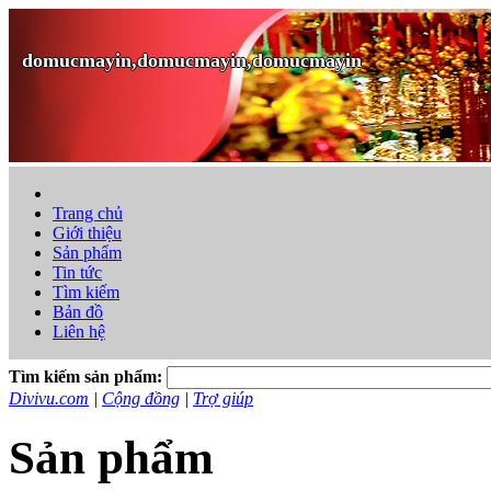
domucmayin,domucmayin,domucmayin
Trang chủ
Giới thiệu
Sản phẩm
Tin tức
Tìm kiếm
Bản đồ
Liên hệ
Tìm kiếm sản phẩm:
Divivu.com
|
Cộng đồng
|
Trợ giúp
Sản phẩm