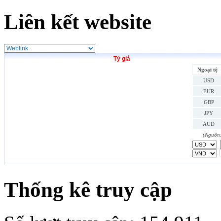
Liên kết website
Tỷ giá
Ngoại tệ
USD
EUR
GBP
JPY
AUD
HKD
(Nguồn:
SGD
THB
CAD
CHF
Thống kê truy cập
DKK
INR
KRW