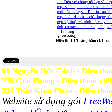
Đến với chúng tôi bạn sẽ được
mực siêu mịn mực được sản xuất 
mới của malaysia. Bản in sau kh
mực luôn đảm bảo chất lượng sắc
ngũ kỹ thuật có trình độ chuyên 
tình, có trách nhiệm trong công việ
12 tháng
(Còn hàng)
Hiển thị 1-1/1 sản phẩm (1/1 tran
61 Nguyễn Đức Cảnh - Điện thoạ
775 Giải Phóng - Điện thoại : 0
334 Trần Khát Chân - Điện thoạ
Website sử dụng gói
FreeW
©