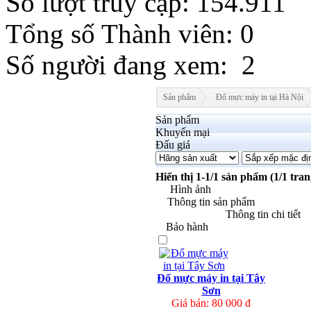
Số lượt truy cập: 154.911
KWD
MYR
Tổng số Thành viên: 0
NOK
RMB
Số người đang xem: 2
RUB
SAR
SEK
Sản phẩm
Đổ mực máy in tại Hà Nội
Sản phẩm
Khuyến mại
Đấu giá
Hiển thị 1-1/1 sản phẩm (1/1 tran
Hình ảnh
Thông tin sản phẩm
Thông tin chi tiết
Bảo hành
Đổ mực máy in tại Tây
Sơn
Giá bán: 80 000 đ