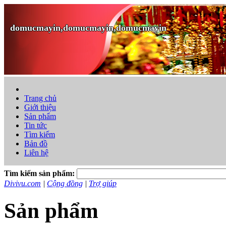
domucmayin,domucmayin,domucmayin
Trang chủ
Giới thiệu
Sản phẩm
Tin tức
Tìm kiếm
Bản đồ
Liên hệ
Tìm kiếm sản phẩm:
Divivu.com
|
Cộng đồng
|
Trợ giúp
Sản phẩm