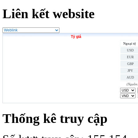
Liên kết website
Tỷ giá
Ngoại tệ
USD
EUR
GBP
JPY
AUD
HKD
(Nguồn:
SGD
THB
CAD
CHF
Thống kê truy cập
DKK
INR
KRW