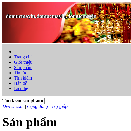
domucmayin,domucmayin,domucmayin
Trang chủ
Giới thiệu
Sản phẩm
Tin tức
Tìm kiếm
Bản đồ
Liên hệ
Tìm kiếm sản phẩm:
Divivu.com
|
Cộng đồng
|
Trợ giúp
Sản phẩm