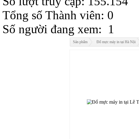
Số lượt truy cập: 155.154
KWD
MYR
Tổng số Thành viên: 0
NOK
RMB
Số người đang xem: 1
RUB
SAR
SEK
Sản phẩm
Đổ mực máy in tại Hà Nội